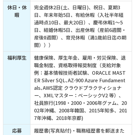
休日・休
完全週休2日(土、日曜日)、祝日、夏期3
暇
日、年末年始5日、有給休暇（入社半年経
過時点10日、最大20日）、慶弔休暇1～5
日、結婚休暇5日、出産休暇（産前6週間・
産後8週間）、育児休暇（満1歳前日迄の期
間）））
福利厚生
健康保険、厚生年金、雇用・労災保険、退
職金制度、資格取得報奨制度（支給対象
例：基本情報技術者試験、ORACLE MAST
ER Silver SQL､AZ-900 Azure Fundament
als､AWS認定 クラウドプラクティショナ
ー、XMLマスター：ベーシックV2 等）、
社員旅行(1998・2000・2006年グァム、20
02年沖縄、2008年韓国、2015年知多、201
7年沖縄、2018年京都)
応募
履歴書(写真貼付)・職務経歴書を郵送また