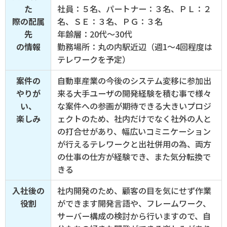
た
社員：５名、パートナー：３名、ＰＬ：２
際の配属
名、ＳＥ：３名、ＰＧ：３名
先
年齢層：20代～30代
の情報
勤務場所：丸の内駅近辺（週1～4回程度は
テレワークを予定）
案件の
自動車産業の今後のシステム変移に参加出
やりが
来る大手ユーザの開発経験を積む事で様々
い、
な案件への参画が期待できる大きいプロジ
楽しみ
ェクトのため、社内だけでなく社外の人と
の打合せがあり、幅広いコミニケーション
が行えるテレワークと出社併用の為、両方
の仕事の仕方が経験でき、また気分転換で
きる
入社後の
社内開発のため、顧客の目を気にせず作業
役割
ができます開発言語や、フレームワーク、
サーバー構成の検討から行いますので、自